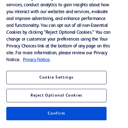
services, conduct analytics to gain insights about how
投資家向け情報（英語）
you interact with our websites and services, evaluate
会社案内
and improve advertising, and enhance performance
and functionality. You can opt out of all non-Essential
Cookies by clicking “Reject Optional Cookies.” You can
お問い合わせ
change or customize your preferences using the Your
Privacy Choices link at the bottom of any page on this
Cookie Preferences
site. For more information, please review our Privacy
プライバシーポリシー
Notice.
Privacy Notice.
ご利用規約
Cookie Settings
Reject Optional Cookies
© 2026 BD. All rights reserved. BD and the BD Logo are trademarks of
Becton, Dickinson and Company. All other trademarks are the property of
Confirm
their respective owners.