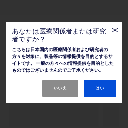
あなたは医療関係者または研究
関連情報
者ですか？
こちらは日本国内の医療関係者および研究者の
方々を対象に、製品等の情報提供を目的とするサ
イトです。 一般の方々への情報提供を目的とした
資料
イベ
ものではございませんのでご了承ください。
製品カタログ、ビデオ等、各種資
学会・
料
いいえ
はい
詳細は
詳細はこちら