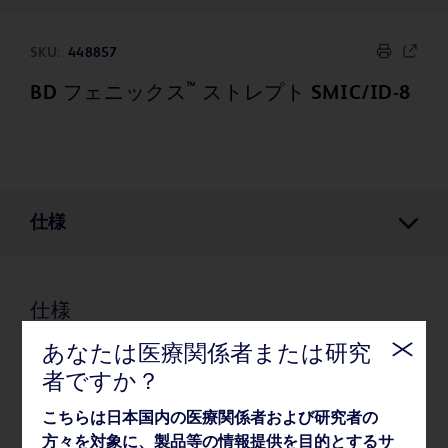
SKU:
448857
™
BD フェニックス
ストレプト SMIC/ID-8
仕様
仕様
あなたは医療関係者または研究
者ですか？
梱包
こちらは日本国内の医療関係者および研究者の
方々を対象に、製品等の情報提供を目的とするサ