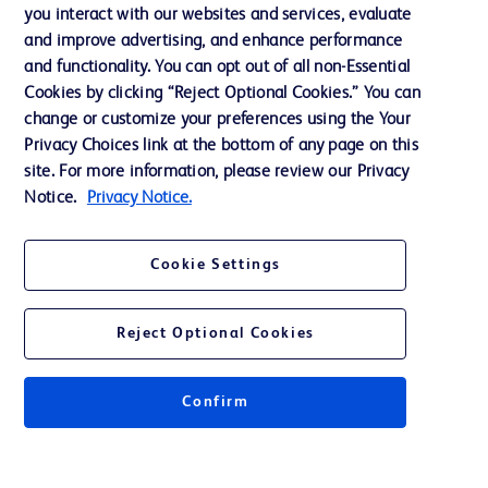
you interact with our websites and services, evaluate
会社案内
and improve advertising, and enhance performance
and functionality. You can opt out of all non-Essential
Cookies by clicking “Reject Optional Cookies.” You can
お問い合わせ
change or customize your preferences using the Your
Privacy Choices link at the bottom of any page on this
Cookie Preferences
site. For more information, please review our Privacy
プライバシーポリシー
Notice.
Privacy Notice.
ご利用規約
Cookie Settings
Reject Optional Cookies
© 2026 BD. All rights reserved. BD and the BD Logo are trademarks of
Becton, Dickinson and Company. All other trademarks are the property of
Confirm
their respective owners.