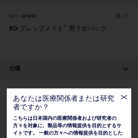
SKU:
491455
™
BD プレップメイト
用ラボパック
仕様
仕様
あなたは医療関係者または研究
者ですか？
保管/取り扱い
こちらは日本国内の医療関係者および研究者の
方々を対象に、製品等の情報提供を目的とするサ
イトです。 一般の方々への情報提供を目的とした