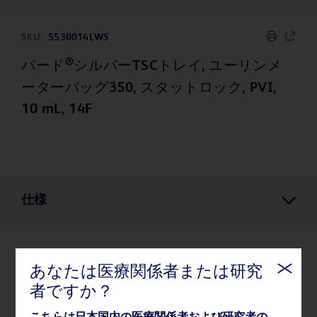
SKU:
5530014LWS
®
バード
シルバーTSCトレイ, ユーリンメ
ーターバッグ350, スタットロック, PVI,
10 mL, 14F
仕様
仕様
あなたは医療関係者または研究
者ですか？
薬事・その他情報