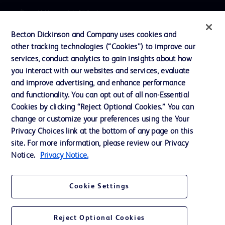
プレスリリース / お知らせ
インクルージョン、ダイバー
Becton Dickinson and Company uses cookies and
シティ ＆ エクイティ
other tracking technologies (“Cookies”) to improve our
services, conduct analytics to gain insights about how
投資家向け情報（英語）
you interact with our websites and services, evaluate
会社案内
and improve advertising, and enhance performance
and functionality. You can opt out of all non-Essential
Cookies by clicking “Reject Optional Cookies.” You can
お問い合わせ
change or customize your preferences using the Your
Privacy Choices link at the bottom of any page on this
Cookie Preferences
site. For more information, please review our Privacy
プライバシーポリシー
Notice.
Privacy Notice.
ご利用規約
Cookie Settings
Reject Optional Cookies