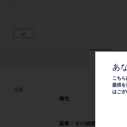
仕様
あ
こちら
提供を
仕様
はござ
梱包
薬事・その他情報