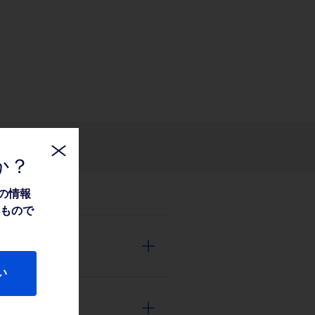
関連情報
か？
の情報
たもので
い