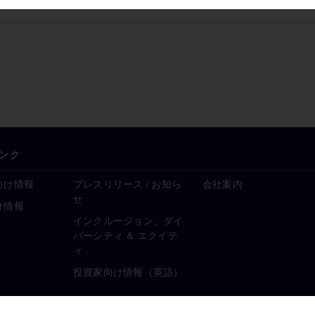
ンク
向け情報
プレスリリース / お知ら
会社案内
せ
け情報
インクルージョン、ダイ
バーシティ ＆ エクイテ
ィ
投資家向け情報（英語）