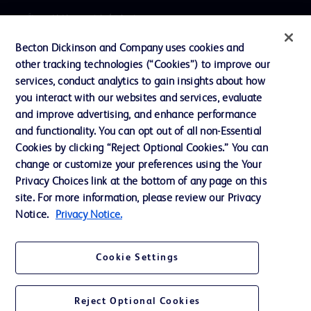
プレスリリース / お知らせ
インクルージョン、ダイバー
Becton Dickinson and Company uses cookies and
シティ ＆ エクイティ
other tracking technologies (“Cookies”) to improve our
services, conduct analytics to gain insights about how
投資家向け情報（英語）
you interact with our websites and services, evaluate
会社案内
and improve advertising, and enhance performance
and functionality. You can opt out of all non-Essential
Cookies by clicking “Reject Optional Cookies.” You can
お問い合わせ
change or customize your preferences using the Your
Privacy Choices link at the bottom of any page on this
Cookie Preferences
site. For more information, please review our Privacy
プライバシーポリシー
Notice.
Privacy Notice.
ご利用規約
Cookie Settings
Reject Optional Cookies