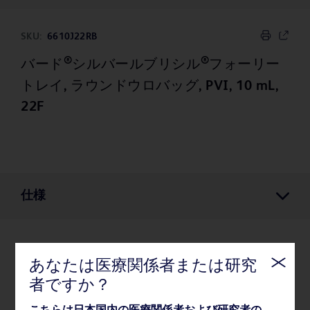
SKU:
6610J22RB
®
®
バード
シルバールブリシル
フォーリー
トレイ, ラウンドウロバッグ, PVI, 10 mL,
22F
仕様
仕様
あなたは医療関係者または研究
者ですか？
薬事・その他情報