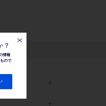
か？
関連情報
の情報
たもので
い