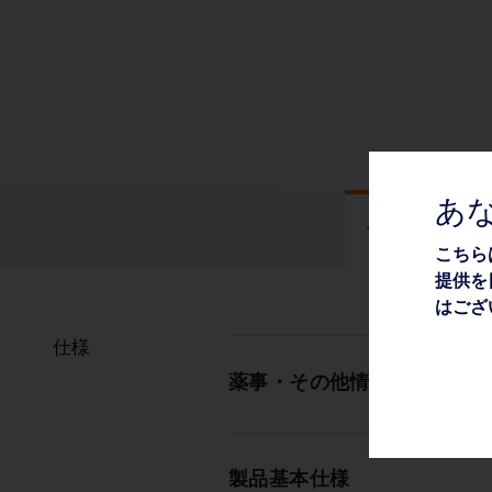
あ
仕様
こちら
提供を
はござ
仕様
薬事・その他情報
製品基本仕様