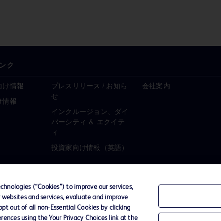
ンク
向け情報
プレスリリース / お知ら
会社案内
せ
け情報
インクルージョン、ダイ
バーシティ ＆ エクイテ
ィ
投資家向け情報（英語）
hnologies (“Cookies”) to improve our services,
r websites and services, evaluate and improve
ーポリシー
ご利用規約
t out of all non-Essential Cookies by clicking
rences using the Your Privacy Choices link at the