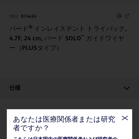
SKU:
874424
®
バード
インレイステント トライパック,
™
4.7F, 24 cm, バード SOLO
ガイドワイヤ
ー（PLUSタイプ）
仕様
仕様
あなたは医療関係者または研究
者ですか？
薬事・その他情報