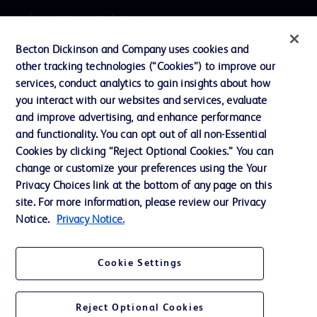
プレスリリース / お知らせ
インクルージョン、ダイバー
Becton Dickinson and Company uses cookies and
シティ ＆ エクイティ
other tracking technologies (“Cookies”) to improve our
services, conduct analytics to gain insights about how
投資家向け情報（英語）
you interact with our websites and services, evaluate
会社案内
and improve advertising, and enhance performance
and functionality. You can opt out of all non-Essential
Cookies by clicking “Reject Optional Cookies.” You can
お問い合わせ
change or customize your preferences using the Your
Privacy Choices link at the bottom of any page on this
Cookie Preferences
site. For more information, please review our Privacy
プライバシーポリシー
Notice.
Privacy Notice.
ご利用規約
Cookie Settings
Reject Optional Cookies