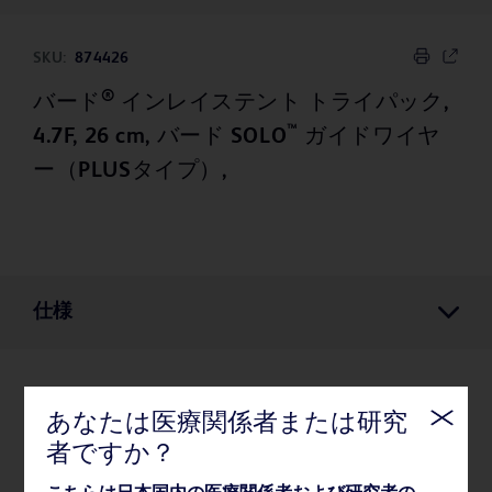
SKU:
874426
®
バード
インレイステント トライパック,
™
4.7F, 26 cm, バード SOLO
ガイドワイヤ
ー（PLUSタイプ）,
仕様
仕様
あなたは医療関係者または研究
者ですか？
薬事・その他情報