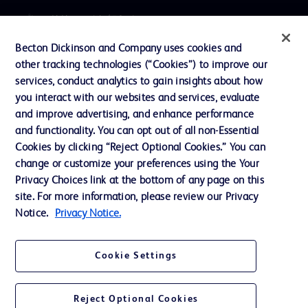
プレスリリース / お知らせ
インクルージョン、ダイバー
Becton Dickinson and Company uses cookies and
シティ ＆ エクイティ
other tracking technologies (“Cookies”) to improve our
services, conduct analytics to gain insights about how
投資家向け情報（英語）
you interact with our websites and services, evaluate
会社案内
and improve advertising, and enhance performance
and functionality. You can opt out of all non-Essential
Cookies by clicking “Reject Optional Cookies.” You can
お問い合わせ
change or customize your preferences using the Your
Privacy Choices link at the bottom of any page on this
Cookie Preferences
site. For more information, please review our Privacy
プライバシーポリシー
Notice.
Privacy Notice.
ご利用規約
Cookie Settings
Reject Optional Cookies