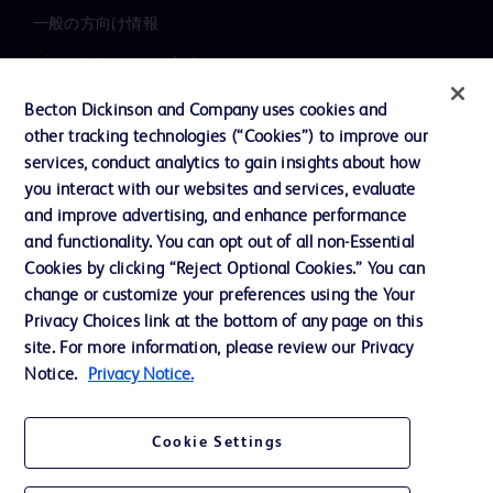
一般の方向け情報
プレスリリース / お知らせ
インクルージョン、ダイバー
Becton Dickinson and Company uses cookies and
シティ ＆ エクイティ
other tracking technologies (“Cookies”) to improve our
services, conduct analytics to gain insights about how
投資家向け情報（英語）
you interact with our websites and services, evaluate
会社案内
and improve advertising, and enhance performance
and functionality. You can opt out of all non-Essential
Cookies by clicking “Reject Optional Cookies.” You can
お問い合わせ
change or customize your preferences using the Your
Privacy Choices link at the bottom of any page on this
Cookie Preferences
site. For more information, please review our Privacy
プライバシーポリシー
Notice.
Privacy Notice.
ご利用規約
Cookie Settings