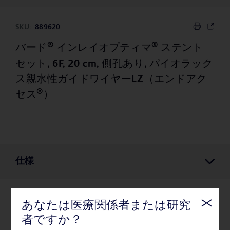
SKU:
889620
®
®
バード
インレイオプティマ
ステント
セット, 6F, 20 cm, 側孔あり, パイオラック
ス親水性ガイドワイヤーLZ（エンドアク
®
セス
）
仕様
あなたは医療関係者または研究
仕様
者ですか？