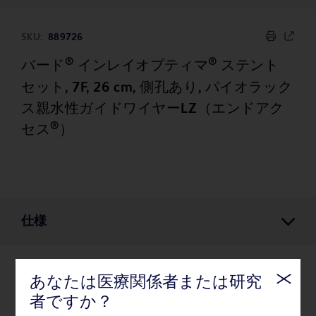
SKU:
889726
®
®
バード
インレイオプティマ
ステント
セット, 7F, 26 cm, 側孔あり, パイオラック
ス親水性ガイドワイヤーLZ（エンドアク
®
セス
）
仕様
あなたは医療関係者または研究
仕様
者ですか？