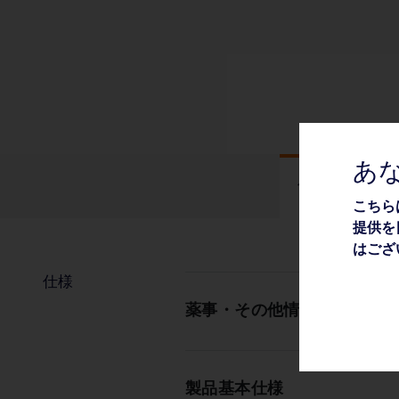
あ
仕様
こちら
提供を
はござ
仕様
薬事・その他情報
製品基本仕様