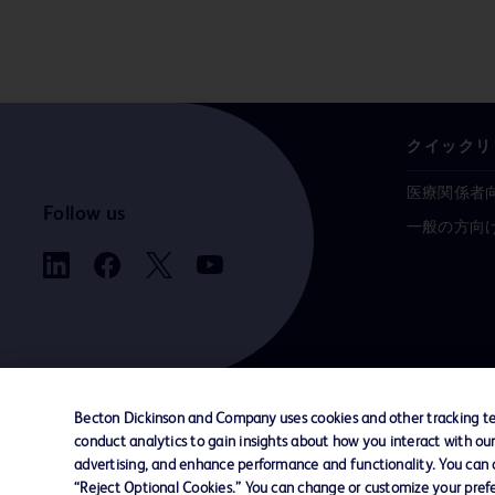
クイックリ
医療関係者
Follow us
一般の方向
Becton Dickinson and Company uses cookies and other tracking tec
conduct analytics to gain insights about how you interact with ou
お問い合わせ
Cookie Preferences
プライバシ
advertising, and enhance performance and functionality. You can op
“Reject Optional Cookies.” You can change or customize your prefe