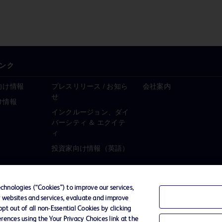
ンク
向け情報
プレスリリース / お知ら
会社案内
せ
け情報
インクルージョン、ダイ
バーシティ ＆ エクイテ
ィ
投資家向け情報（英語）
hnologies (“Cookies”) to improve our services,
r websites and services, evaluate and improve
ーポリシー
ご利用規約
t out of all non-Essential Cookies by clicking
rences using the Your Privacy Choices link at the