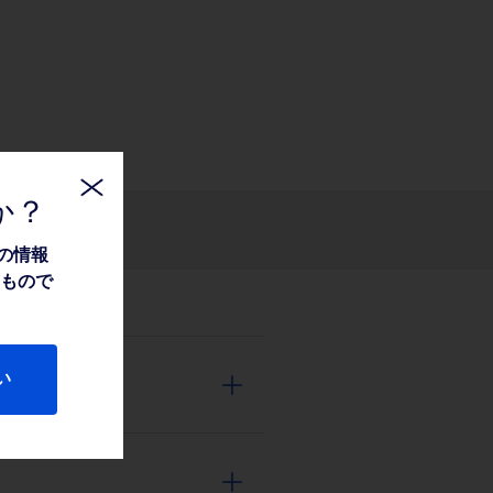
か？
関連情報
の情報
たもので
い