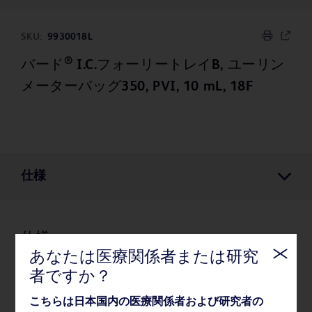
SKU:
9930018L
®
バード
I.C.フォーリートレイB, ユーリン
メーターバッグ350, PVI, 10 mL, 18F
仕様
仕様
あなたは医療関係者または研究
者ですか？
薬事・その他情報
こちらは日本国内の医療関係者および研究者の