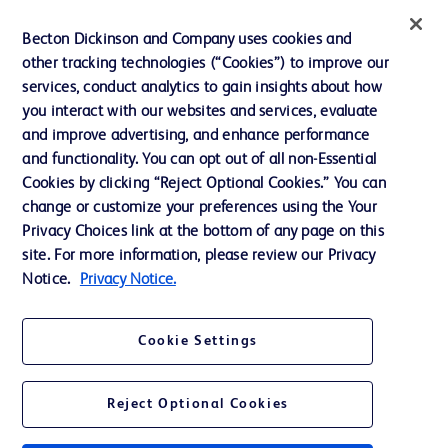
インクルージョン、ダイバー
Becton Dickinson and Company uses cookies and
シティ ＆ エクイティ
other tracking technologies (“Cookies”) to improve our
services, conduct analytics to gain insights about how
投資家向け情報（英語）
you interact with our websites and services, evaluate
会社案内
and improve advertising, and enhance performance
and functionality. You can opt out of all non-Essential
Cookies by clicking “Reject Optional Cookies.” You can
お問い合わせ
change or customize your preferences using the Your
Privacy Choices link at the bottom of any page on this
Cookie Preferences
site. For more information, please review our Privacy
プライバシーポリシー
Notice.
Privacy Notice.
ご利用規約
Cookie Settings
Reject Optional Cookies
© 2026 BD. All rights reserved. BD and the BD Logo are trademarks of