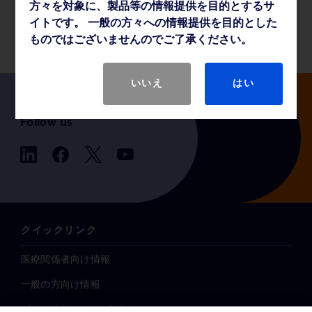
方々を対象に、製品等の情報提供を目的とするサ
製品基本仕様
イトです。 一般の方々への情報提供を目的とした
ものではございませんのでご了承ください。
いいえ
はい
Follow us
クイックリンク
医療関係者向け情報
一般の方向け情報
プレスリリース / お知らせ