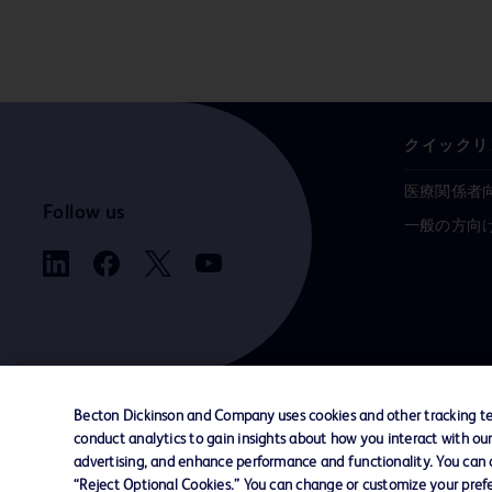
クイックリ
医療関係者
Follow us
一般の方向
Becton Dickinson and Company uses cookies and other tracking tec
conduct analytics to gain insights about how you interact with ou
お問い合わせ
Cookie Preferences
プライバシ
advertising, and enhance performance and functionality. You can op
“Reject Optional Cookies.” You can change or customize your prefe