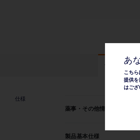
あ
仕様
こちら
提供を
はござ
仕様
薬事・その他情報
製品基本仕様