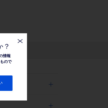
か？
関連情報
の情報
たもので
い