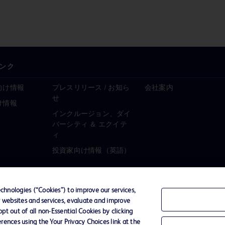
ンク
向け情報
プレスリリース / お知ら
会社案内
せ
け情報
インクルージョン、ダイ
バーシティ ＆ エクイテ
ィ
投資家向け情報（英語）
hnologies (“Cookies”) to improve our services,
r websites and services, evaluate and improve
ーポリシー
ご利用規約
t out of all non-Essential Cookies by clicking
rences using the Your Privacy Choices link at the