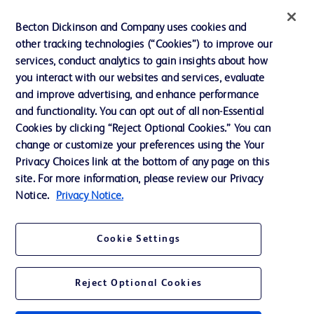
インクルージョン、ダイバー
Becton Dickinson and Company uses cookies and
シティ ＆ エクイティ
other tracking technologies (“Cookies”) to improve our
services, conduct analytics to gain insights about how
投資家向け情報（英語）
you interact with our websites and services, evaluate
会社案内
and improve advertising, and enhance performance
and functionality. You can opt out of all non-Essential
Cookies by clicking “Reject Optional Cookies.” You can
お問い合わせ
change or customize your preferences using the Your
Privacy Choices link at the bottom of any page on this
Cookie Preferences
site. For more information, please review our Privacy
プライバシーポリシー
Notice.
Privacy Notice.
ご利用規約
Cookie Settings
Reject Optional Cookies
© 2026 BD. All rights reserved. BD and the BD Logo are trademarks of