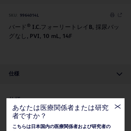
SKU:
9964014L
®
バード
I.C.フォーリートレイB, 採尿バッ
グなし, PVI, 10 mL, 14F
仕様
仕様
あなたは医療関係者または研究
者ですか？
薬事・その他情報
こちらは日本国内の医療関係者および研究者の