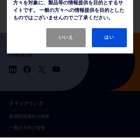
方々を対象に、製品等の情報提供を目的とするサ
製品基本仕様
イトです。 一般の方々への情報提供を目的とした
ものではございませんのでご了承ください。
いいえ
はい
Follow us
クイックリンク
医療関係者向け情報
一般の方向け情報
プレスリリース / お知らせ