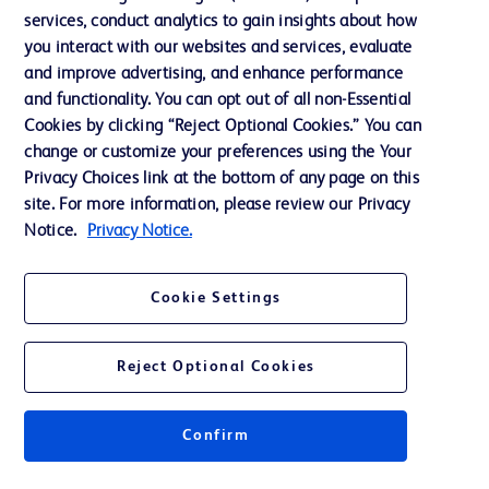
services, conduct analytics to gain insights about how
投資家向け情報（英語）
you interact with our websites and services, evaluate
会社案内
and improve advertising, and enhance performance
and functionality. You can opt out of all non-Essential
Cookies by clicking “Reject Optional Cookies.” You can
お問い合わせ
change or customize your preferences using the Your
Privacy Choices link at the bottom of any page on this
Cookie Preferences
site. For more information, please review our Privacy
プライバシーポリシー
Notice.
Privacy Notice.
ご利用規約
Cookie Settings
Reject Optional Cookies
© 2026 BD. All rights reserved. BD and the BD Logo are trademarks of
Becton, Dickinson and Company. All other trademarks are the property of
Confirm
their respective owners.