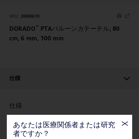
SKU:
DR80610
™
DORADO
PTAバルーンカテーテル, 80
cm, 6 mm, 100 mm
仕様
仕様
あなたは医療関係者または研究
梱包
者ですか？