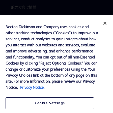
一般の方向け情報
プレスリリース / お知らせ
インクルージョン、ダイバー
Becton Dickinson and Company uses cookies and
シティ ＆ エクイティ
other tracking technologies (“Cookies”) to improve our
services, conduct analytics to gain insights about how
投資家向け情報（英語）
you interact with our websites and services, evaluate
会社案内
and improve advertising, and enhance performance
and functionality. You can opt out of all non-Essential
Cookies by clicking “Reject Optional Cookies.” You can
お問い合わせ
change or customize your preferences using the Your
Privacy Choices link at the bottom of any page on this
Cookie Preferences
site. For more information, please review our Privacy
プライバシーポリシー
Notice.
Privacy Notice.
ご利用規約
Cookie Settings