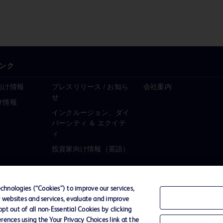
ンク
向け情報
プレスリリース / お知ら
会社案内
せ
け情報
インクルージョン、ダイ
バーシティ ＆ エクイテ
ィ
投資家向け情報（英語）
hnologies (“Cookies”) to improve our services,
r websites and services, evaluate and improve
ーポリシー
ご利用規約
t out of all non-Essential Cookies by clicking
rences using the Your Privacy Choices link at the