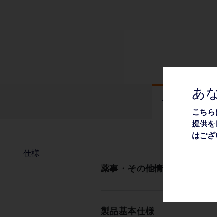
あ
仕様
こちら
提供を
はござ
仕様
薬事・その他情報
製品基本仕様