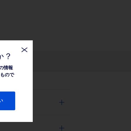
か？
関連情報
の情報
たもので
い