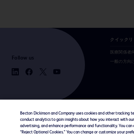
クイックリ
医療関係者
Follow us
一般の方向
Becton Dickinson and Company uses cookies and other tracking tec
conduct analytics to gain insights about how you interact with ou
お問い合わせ
Cookie Preferences
プライバシ
advertising, and enhance performance and functionality. You can op
“Reject Optional Cookies.” You can change or customize your prefe