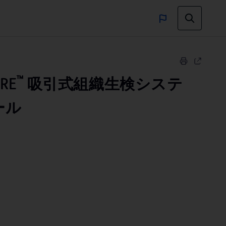
™
IRE
吸引式組織生検システ
ール