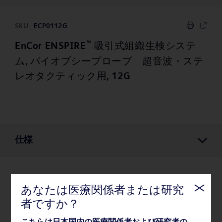
SKU:
ECP0112G
™
EnCor ENSPIRE
吸引式組織生検システ
ム, バイオプシープローブ 超音波・ステ
レオタクティック用, 12G
仕様
仕様
あなたは医療関係者または研究
者ですか？
薬事・その他情報