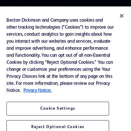
プレスリリース / お知らせ
インクルージョン、ダイバー
Becton Dickinson and Company uses cookies and
シティ ＆ エクイティ
other tracking technologies (“Cookies”) to improve our
services, conduct analytics to gain insights about how
投資家向け情報（英語）
you interact with our websites and services, evaluate
会社案内
and improve advertising, and enhance performance
and functionality. You can opt out of all non-Essential
Cookies by clicking “Reject Optional Cookies.” You can
お問い合わせ
change or customize your preferences using the Your
Privacy Choices link at the bottom of any page on this
Cookie Preferences
site. For more information, please review our Privacy
プライバシーポリシー
Notice.
Privacy Notice.
ご利用規約
Cookie Settings
Reject Optional Cookies