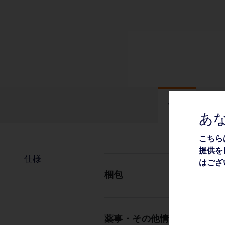
仕様
あ
こちら
提供を
仕様
はござ
梱包
薬事・その他情報