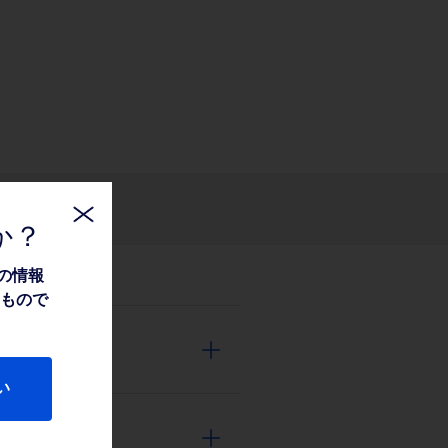
関連情報
か？
の情報
たもので
い