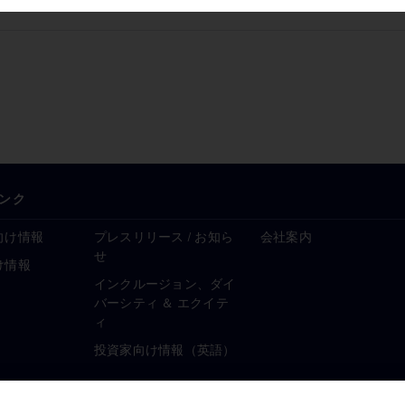
ンク
向け情報
プレスリリース / お知ら
会社案内
せ
け情報
インクルージョン、ダイ
バーシティ ＆ エクイテ
ィ
投資家向け情報（英語）