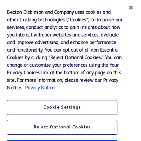
インクルージョン、ダイバー
Becton Dickinson and Company uses cookies and
シティ ＆ エクイティ
other tracking technologies (“Cookies”) to improve our
services, conduct analytics to gain insights about how
投資家向け情報（英語）
you interact with our websites and services, evaluate
会社案内
and improve advertising, and enhance performance
and functionality. You can opt out of all non-Essential
Cookies by clicking “Reject Optional Cookies.” You can
お問い合わせ
change or customize your preferences using the Your
Privacy Choices link at the bottom of any page on this
Cookie Preferences
site. For more information, please review our Privacy
プライバシーポリシー
Notice.
Privacy Notice.
ご利用規約
Cookie Settings
Reject Optional Cookies
© 2026 BD. All rights reserved. BD and the BD Logo are trademarks of