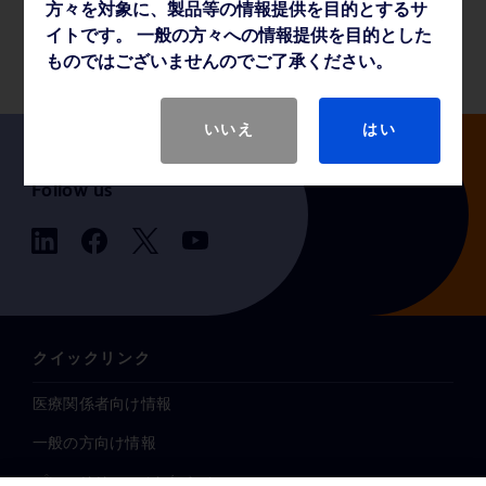
方々を対象に、製品等の情報提供を目的とするサ
製品基本仕様
イトです。 一般の方々への情報提供を目的とした
ものではございませんのでご了承ください。
いいえ
はい
Follow us
クイックリンク
医療関係者向け情報
一般の方向け情報
プレスリリース / お知らせ