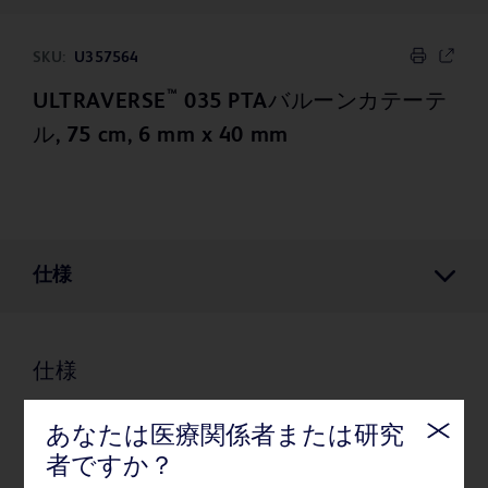
SKU:
U357564
™
ULTRAVERSE
035 PTAバルーンカテーテ
ル, 75 cm, 6 mm x 40 mm
仕様
仕様
あなたは医療関係者または研究
薬事・その他情報
者ですか？