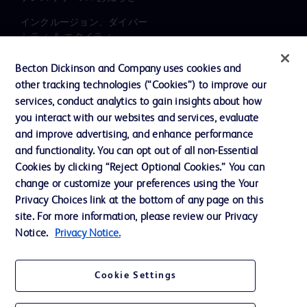
インクルージョン、ダイバー
シティ ＆ エクイティ
投資家向け情報（英語）
Becton Dickinson and Company uses cookies and
other tracking technologies (“Cookies”) to improve our
会社案内
services, conduct analytics to gain insights about how
you interact with our websites and services, evaluate
and improve advertising, and enhance performance
お問い合わせ
and functionality. You can opt out of all non-Essential
Cookie Preferences
Cookies by clicking “Reject Optional Cookies.” You can
change or customize your preferences using the Your
プライバシーポリシー
Privacy Choices link at the bottom of any page on this
ご利用規約
site. For more information, please review our Privacy
Notice.
Privacy Notice.
Cookie Settings
© 2026 BD. All rights reserved. BD and the BD Logo are trademarks of