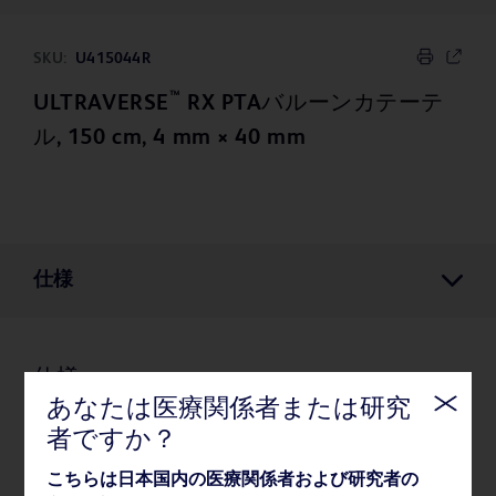
SKU:
U415044R
™
ULTRAVERSE
RX PTAバルーンカテーテ
ル, 150 cm, 4 mm × 40 mm
仕様
仕様
あなたは医療関係者または研究
者ですか？
薬事・その他情報
こちらは日本国内の医療関係者および研究者の