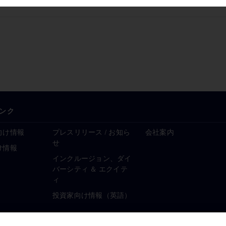
ンク
向け情報
プレスリリース / お知ら
会社案内
せ
け情報
インクルージョン、ダイ
バーシティ ＆ エクイテ
ィ
投資家向け情報（英語）