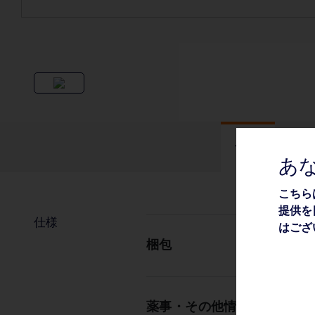
仕様
あ
こちら
提供を
仕様
はござ
梱包
薬事・その他情報