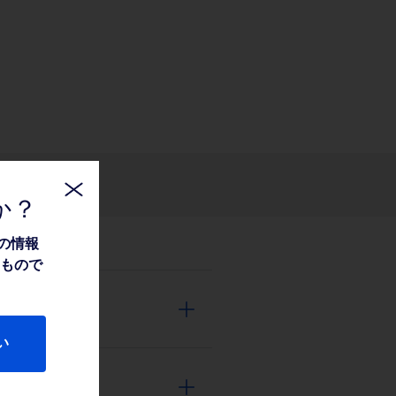
関連情報
か？
の情報
たもので
い