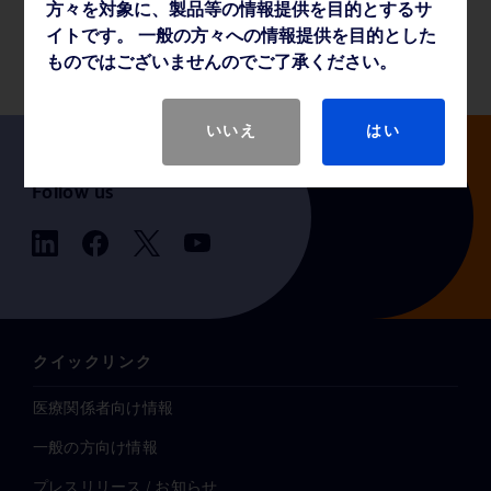
方々を対象に、製品等の情報提供を目的とするサ
製品基本仕様
イトです。 一般の方々への情報提供を目的とした
ものではございませんのでご了承ください。
いいえ
はい
Follow us
クイックリンク
医療関係者向け情報
一般の方向け情報
プレスリリース / お知らせ