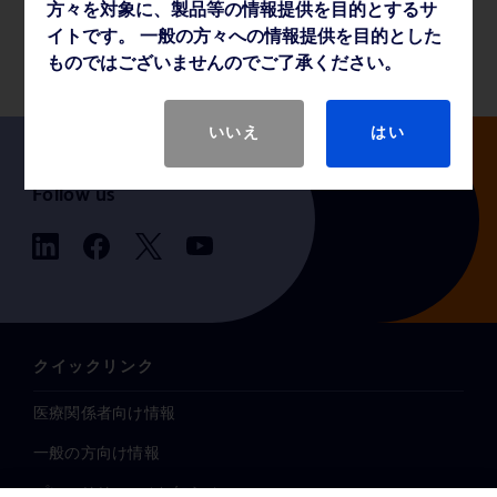
方々を対象に、製品等の情報提供を目的とするサ
製品基本仕様
イトです。 一般の方々への情報提供を目的とした
ものではございませんのでご了承ください。
いいえ
はい
Follow us
クイックリンク
医療関係者向け情報
一般の方向け情報
プレスリリース / お知らせ