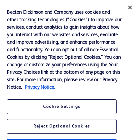
インクルージョン、ダイバー
Becton Dickinson and Company uses cookies and
シティ ＆ エクイティ
other tracking technologies (“Cookies”) to improve our
services, conduct analytics to gain insights about how
投資家向け情報（英語）
you interact with our websites and services, evaluate
会社案内
and improve advertising, and enhance performance
and functionality. You can opt out of all non-Essential
Cookies by clicking “Reject Optional Cookies.” You can
お問い合わせ
change or customize your preferences using the Your
Privacy Choices link at the bottom of any page on this
Cookie Preferences
site. For more information, please review our Privacy
プライバシーポリシー
Notice.
Privacy Notice.
ご利用規約
Cookie Settings
Reject Optional Cookies
© 2026 BD. All rights reserved. BD and the BD Logo are trademarks of