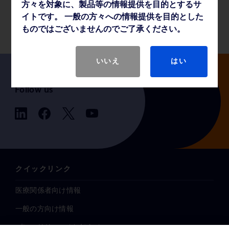
方々を対象に、製品等の情報提供を目的とするサ
製品基本仕様
イトです。 一般の方々への情報提供を目的とした
ものではございませんのでご了承ください。
いいえ
はい
Follow us
クイックリンク
医療関係者向け情報
一般の方向け情報
プレスリリース / お知らせ