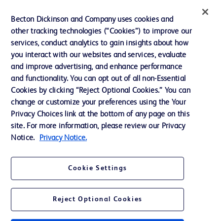
インクルージョン、ダイバー
Becton Dickinson and Company uses cookies and
シティ ＆ エクイティ
other tracking technologies (“Cookies”) to improve our
services, conduct analytics to gain insights about how
投資家向け情報（英語）
you interact with our websites and services, evaluate
会社案内
and improve advertising, and enhance performance
and functionality. You can opt out of all non-Essential
Cookies by clicking “Reject Optional Cookies.” You can
お問い合わせ
change or customize your preferences using the Your
Privacy Choices link at the bottom of any page on this
Cookie Preferences
site. For more information, please review our Privacy
プライバシーポリシー
Notice.
Privacy Notice.
ご利用規約
Cookie Settings
Reject Optional Cookies
© 2026 BD. All rights reserved. BD and the BD Logo are trademarks of