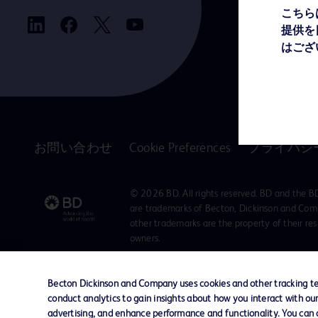
一般の方向
こちら
提供を
はござ
お問い合わせ
Cookie Preferences
プライバシ
© 2026 BD. All rights reserved. BD and the B
are trademarks of Becton, Dickinson and Comp
other trademarks are the property of their re
owners.
Becton Dickinson and Company uses cookies and other tracking tec
conduct analytics to gain insights about how you interact with ou
advertising, and enhance performance and functionality. You can op