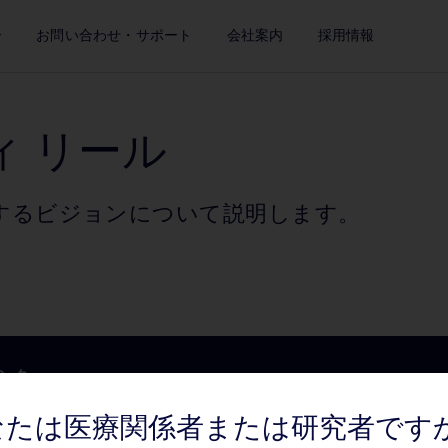
ー
お問い合わせ・サポート
会社案内
採用情報
Play
ィ リール
するビジョンについて説明します。
Video
ンク
向け情報
プレスリリース / お知ら
会社案内
なたは医療関係者または研究者です
せ