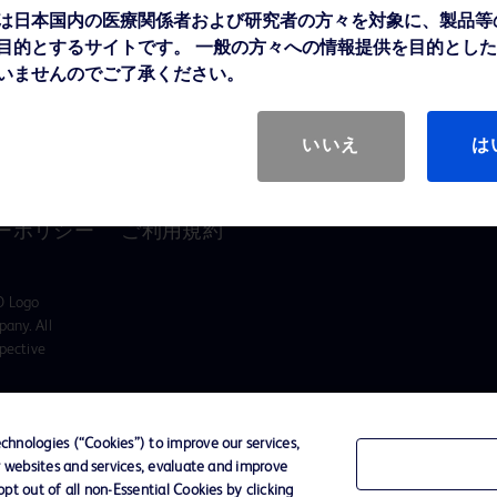
け情報
は日本国内の医療関係者および研究者の方々を対象に、製品等
インクルージョン、ダイ
目的とするサイトです。 一般の方々への情報提供を目的とし
バーシティ ＆ エクイテ
ィ
いませんのでご了承ください。
投資家向け情報（英語）
いいえ
は
ーポリシー
ご利用規約
D Logo
any. All
spective
hnologies (“Cookies”) to improve our services,
r websites and services, evaluate and improve
t out of all non-Essential Cookies by clicking