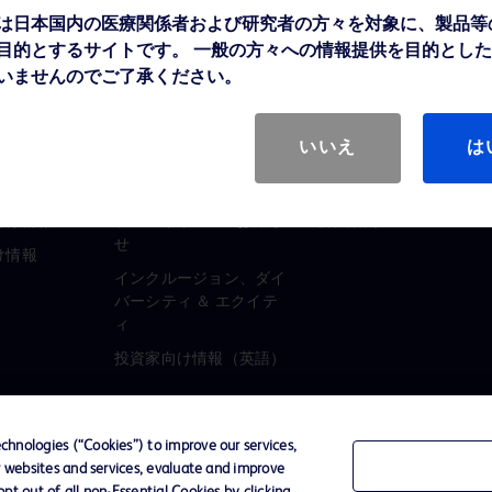
は日本国内の医療関係者および研究者の方々を対象に、製品等
目的とするサイトです。 一般の方々への情報提供を目的とし
いませんのでご了承ください。
いいえ
は
ンク
向け情報
プレスリリース / お知ら
会社案内
せ
け情報
インクルージョン、ダイ
バーシティ ＆ エクイテ
ィ
投資家向け情報（英語）
hnologies (“Cookies”) to improve our services,
r websites and services, evaluate and improve
ーポリシー
ご利用規約