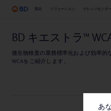
製品
ソリューション
ナレッジセンタ
BD キエストラ™ WC
微生物検査の業務標準化および効率的な
WCAをご紹介します。
あ