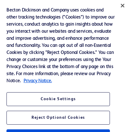
インクルージョン、ダイバー
Becton Dickinson and Company uses cookies and
シティ ＆ エクイティ
other tracking technologies (“Cookies”) to improve our
services, conduct analytics to gain insights about how
投資家向け情報（英語）
you interact with our websites and services, evaluate
会社案内
and improve advertising, and enhance performance
and functionality. You can opt out of all non-Essential
Cookies by clicking “Reject Optional Cookies.” You can
お問い合わせ
change or customize your preferences using the Your
Privacy Choices link at the bottom of any page on this
Cookie Preferences
site. For more information, please review our Privacy
プライバシーポリシー
Notice.
Privacy Notice.
ご利用規約
Cookie Settings
Reject Optional Cookies
© 2026 BD. All rights reserved. BD and the BD Logo are trademarks of
Becton, Dickinson and Company. All other trademarks are the property of