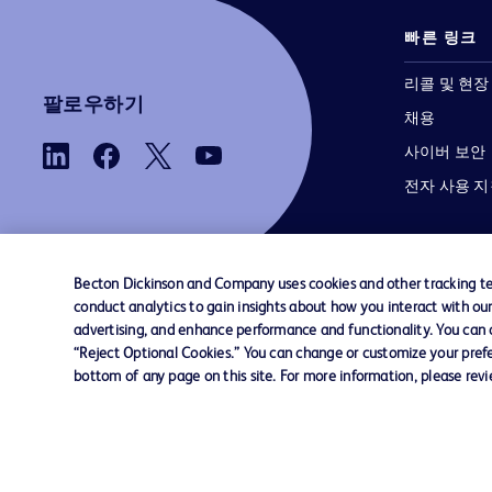
빠른 링크
리콜 및 현장
팔로우하기
채용
사이버 보안
전자 사용 
Becton Dickinson and Company uses cookies and other tracking tec
conduct analytics to gain insights about how you interact with ou
advertising, and enhance performance and functionality. You can op
당사로 문의하기
쿠키 기본 설정
개인정보
“Reject Optional Cookies.” You can change or customize your prefe
bottom of any page on this site. For more information, please rev
© 2026 BD. 모든 권리 보유. BD와 BD 로고는 
Dickinson and Company의 상표입니다. 기
상표는 해당 소유주의 자산입니다.