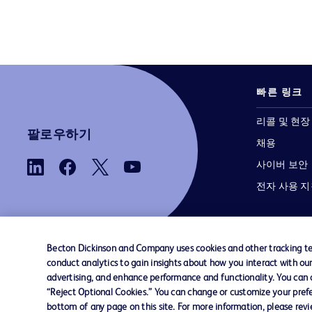
빠른 링크
리콜 및 현장
팔로우하기
채용
사이버 보안
전자 사용 
Becton Dickinson and Company uses cookies and other tracking tec
conduct analytics to gain insights about how you interact with ou
advertising, and enhance performance and functionality. You can op
당사로 문의하기
쿠키 기본 설정
개인정보
“Reject Optional Cookies.” You can change or customize your prefe
bottom of any page on this site. For more information, please rev