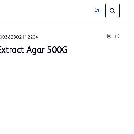
00382902112204
Extract Agar 500G