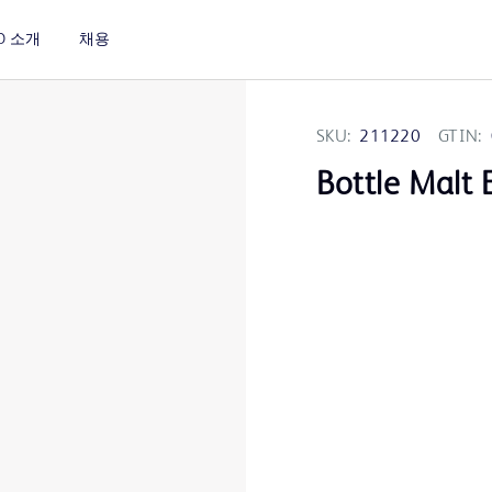
D 소개
채용
SKU:
211220
GTIN:
Bottle Malt 