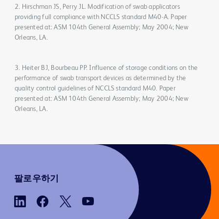
2. Hirschman JS, Perry JL. Modification of swab applicators
providing full compliance with NCCLS standard M40-A. Paper
presented at: ASM 104th General Assembly; May 2004; New
Orleans, LA.
3. Heiter BJ, Bourbeau PP. Influence of storage conditions on the
performance of swab transport devices as determined by the
quality control guidelines of NCCLS standard M40. Paper
presented at: ASM 104th General Assembly; May 2004; New
Orleans, LA.
팔로우하기