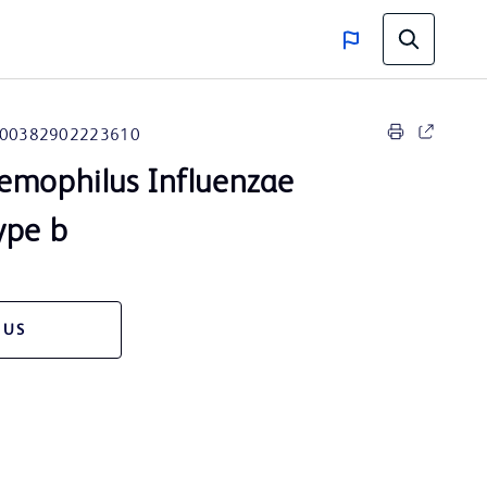
00382902223610
emophilus Influenzae
ype b
 US