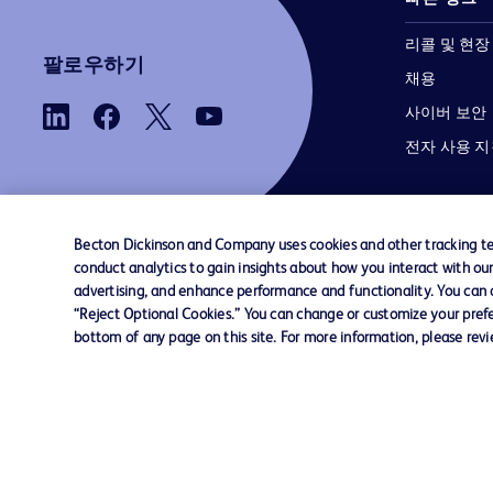
리콜 및 현장
팔로우하기
채용
사이버 보안
전자 사용 
Becton Dickinson and Company uses cookies and other tracking tec
conduct analytics to gain insights about how you interact with ou
advertising, and enhance performance and functionality. You can op
당사로 문의하기
쿠키 기본 설정
개인정보
“Reject Optional Cookies.” You can change or customize your prefe
bottom of any page on this site. For more information, please rev
© 2026 BD. 모든 권리 보유. BD와 BD 로고는 
Dickinson and Company의 상표입니다. 기
상표는 해당 소유주의 자산입니다.