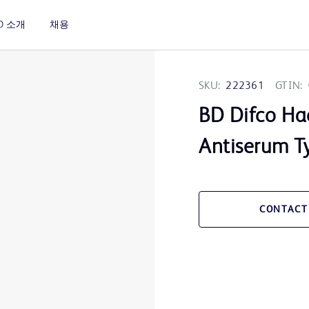
D 소개
채용
SKU:
222361
GTIN:
BD Difco Ha
Antiserum T
CONTACT