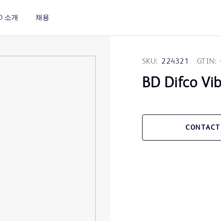
D 소개
채용
SKU:
224321
GTIN:
BD Difco Vib
CONTACT