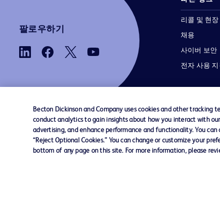
리콜 및 현장
팔로우하기
채용
사이버 보안
전자 사용 
Becton Dickinson and Company uses cookies and other tracking tec
conduct analytics to gain insights about how you interact with ou
advertising, and enhance performance and functionality. You can op
당사로 문의하기
쿠키 기본 설정
개인정보
“Reject Optional Cookies.” You can change or customize your prefe
bottom of any page on this site. For more information, please rev
© 2026 BD. 모든 권리 보유. BD와 BD 로고는 
Dickinson and Company의 상표입니다. 기
상표는 해당 소유주의 자산입니다.