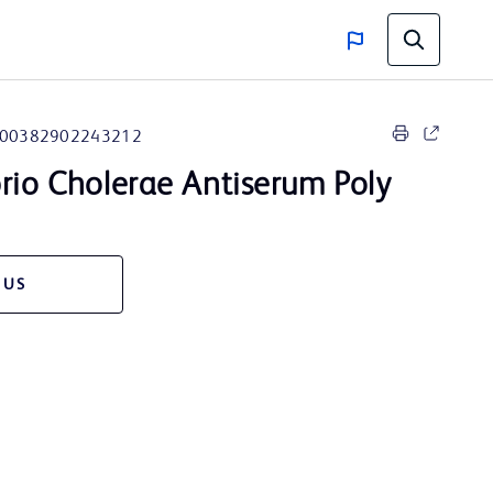
00382902243212
rio Cholerae Antiserum Poly
 US