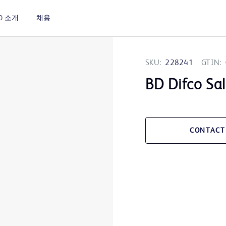
D 소개
채용
SKU:
228241
GTIN:
BD Difco Sa
CONTACT