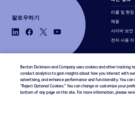
리콜 및 현장
팔로우하기
채용
사이버 보안
전자 사용 
Becton Dickinson and Company uses cookies and other tracking tec
conduct analytics to gain insights about how you interact with ou
advertising, and enhance performance and functionality. You can op
당사로 문의하기
쿠키 기본 설정
개인정보
“Reject Optional Cookies.” You can change or customize your prefe
bottom of any page on this site. For more information, please rev
© 2026 BD. 모든 권리 보유. BD와 BD 로고는 
Dickinson and Company의 상표입니다. 기
상표는 해당 소유주의 자산입니다.