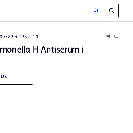
00382902282419
lmonella H Antiserum i
 US