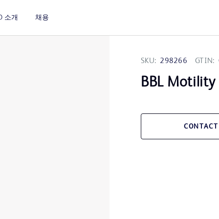
D 소개
채용
SKU:
298266
GTIN:
BBL Motility
CONTACT