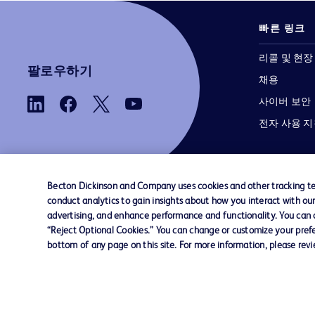
빠른 링크
리콜 및 현장
팔로우하기
채용
사이버 보안
전자 사용 
Becton Dickinson and Company uses cookies and other tracking tec
conduct analytics to gain insights about how you interact with ou
advertising, and enhance performance and functionality. You can op
당사로 문의하기
쿠키 기본 설정
개인정보
“Reject Optional Cookies.” You can change or customize your prefe
bottom of any page on this site. For more information, please rev
© 2026 BD. 모든 권리 보유. BD와 BD 로고는 
Dickinson and Company의 상표입니다. 기
상표는 해당 소유주의 자산입니다.