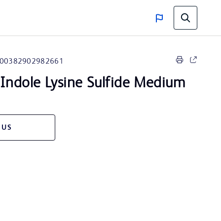
00382902982661
 Indole Lysine Sulfide Medium
 US