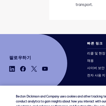
transport.
빠른 링크
리콜 및 현장
팔로우하기
채용
사이버 보안
전자 사용 
Becton Dickinson and Company uses cookies and other tracking tec
conduct analytics to gain insights about how you interact with ou