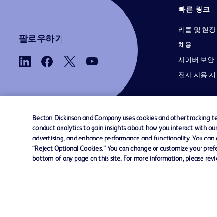
빠른 링크
리콜 및 현장
팔로우하기
채용
사이버 보안
전자 사용 
Becton Dickinson and Company uses cookies and other tracking tec
conduct analytics to gain insights about how you interact with ou
advertising, and enhance performance and functionality. You can op
당사로 문의하기
쿠키 기본 설정
개인정보
“Reject Optional Cookies.” You can change or customize your prefe
bottom of any page on this site. For more information, please rev
© 2026 BD. 모든 권리 보유. BD와 BD 로고는 
Dickinson and Company의 상표입니다. 기
상표는 해당 소유주의 자산입니다.