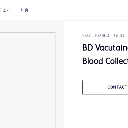
D 소개
채용
SKU:
367863
GTIN:
BD Vacutain
Blood Collec
CONTACT