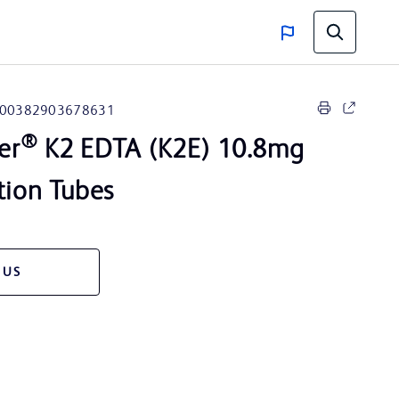
00382903678631
®
er
K2 EDTA (K2E) 10.8mg
tion Tubes
 US