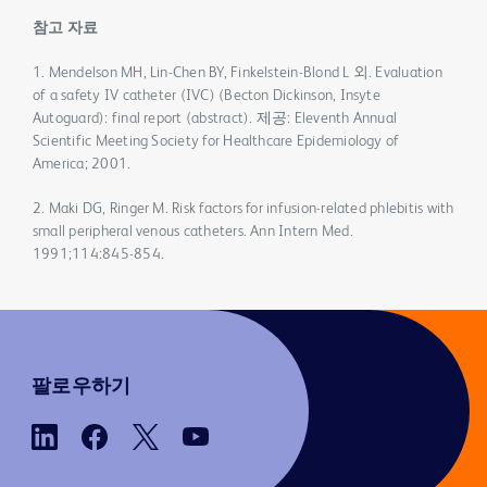
참고 자료
1. Mendelson MH, Lin-Chen BY, Finkelstein-Blond L 외. Evaluation
of a safety IV catheter (IVC) (Becton Dickinson, Insyte
Autoguard): final report (abstract). 제공: Eleventh Annual
Scientific Meeting Society for Healthcare Epidemiology of
America; 2001.
2. Maki DG, Ringer M. Risk factors for infusion-related phlebitis with
small peripheral venous catheters. Ann Intern Med.
1991;114:845-854.
팔로우하기