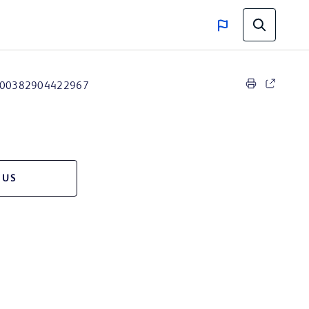
00382904422967
 US