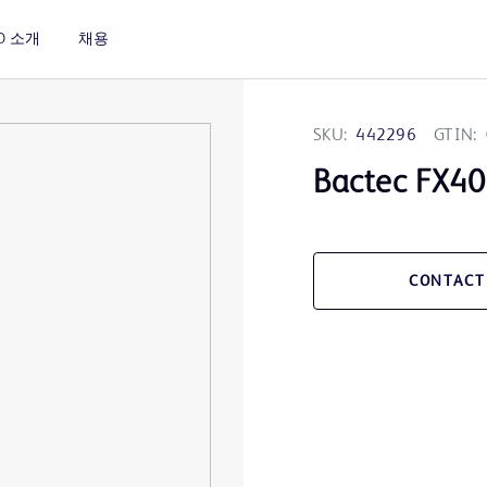
D 소개
채용
SKU:
442296
GTIN:
Bactec FX40
CONTACT