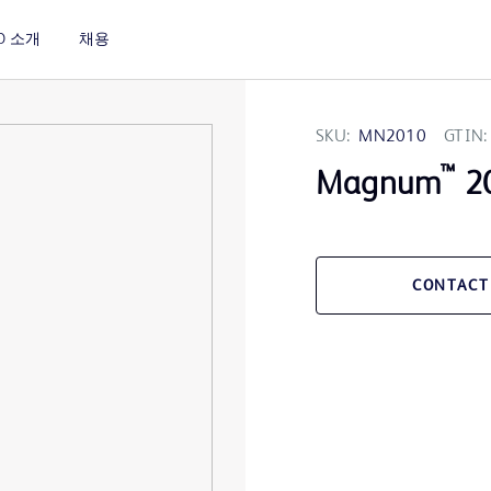
D 소개
채용
SKU:
MN2010
GTIN:
™
Magnum
20
CONTACT