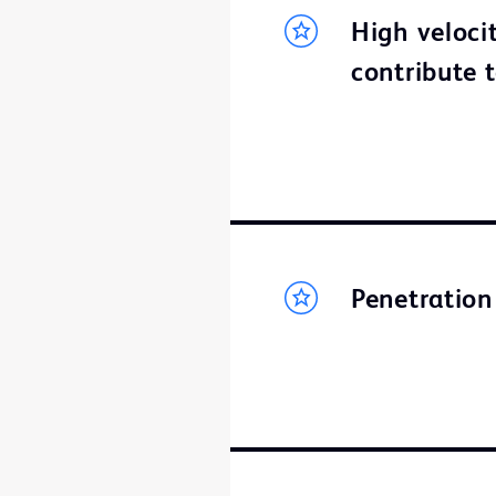
High veloci
contribute 
Penetratio