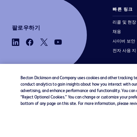
빠른 링크
리콜 및 현장
팔로우하기
채용
사이버 보안
전자 사용 
Becton Dickinson and Company uses cookies and other tracking tec
conduct analytics to gain insights about how you interact with ou
advertising, and enhance performance and functionality. You can op
당사로 문의하기
쿠키 기본 설정
개인정보
“Reject Optional Cookies.” You can change or customize your prefe
bottom of any page on this site. For more information, please rev
© 2026 BD. 모든 권리 보유. BD와 BD 로고는 
Dickinson and Company의 상표입니다. 기
상표는 해당 소유주의 자산입니다.