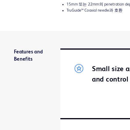
15mm 또는 22mm의 penetration d
TruGuide™ Coaxial needle과 호환
Features and
Benefits
Small size 
and control