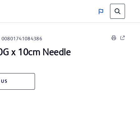
00801741084386
G x 10cm Needle
 US