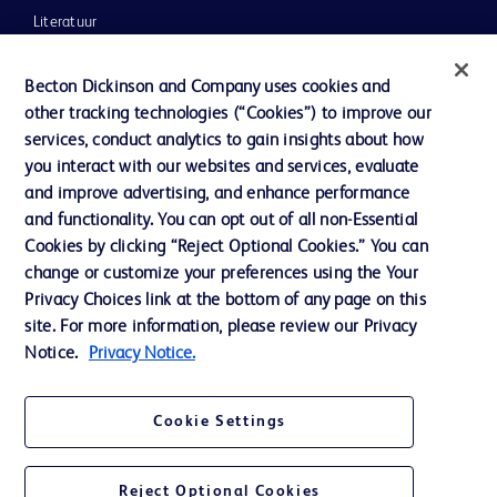
Literatuur
Nieuws, media en blog
Becton Dickinson and Company uses cookies and
Ons bedrijf
other tracking technologies (“Cookies”) to improve our
services, conduct analytics to gain insights about how
Ethics & Compliance
you interact with our websites and services, evaluate
Ondersteuning
and improve advertising, and enhance performance
and functionality. You can opt out of all non-Essential
Cookies by clicking “Reject Optional Cookies.” You can
Contact met ons opnemen
change or customize your preferences using the Your
Privacy Choices link at the bottom of any page on this
Cookievoorkeuren
site. For more information, please review our Privacy
Privacybeleid
Notice.
Privacy Notice.
Gebruiksvoorwaarden
Cookie Settings
Toegankelijkheid website
Reject Optional Cookies