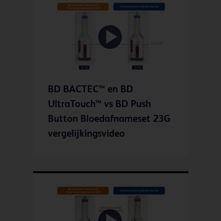
Play
BD BACTEC™ en BD
Video
UltraTouch™ vs BD Push
Button Bloedafnameset 23G
vergelijkingsvideo