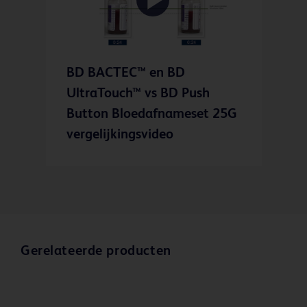
Play
BD BACTEC™ en BD
Video
UltraTouch™ vs BD Push
Button Bloedafnameset 25G
vergelijkingsvideo
Gerelateerde producten