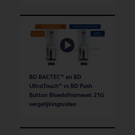
Play
BD BACTEC™ en BD
Video
UltraTouch™ vs BD Push
Button Bloedafnameset 21G
vergelijkingsvideo