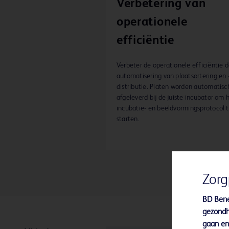
Verbetering van
operationele
efficiëntie
Verbeter de operationele efficiëntie 
automatisering van plaatsortering en 
distributie. Platen worden automatisc
afgeleverd bij de juiste incubator om 
incubatie- en beeldvormingsprotocol 
starten.
Zorg
BD Bene
gezondh
gaan en 