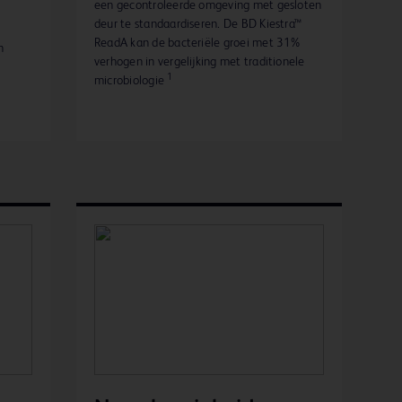
een gecontroleerde omgeving met gesloten
deur te standaardiseren. De BD Kiestra™
ReadA kan de bacteriële groei met 31%
n
verhogen in vergelijking met traditionele
1
microbiologie