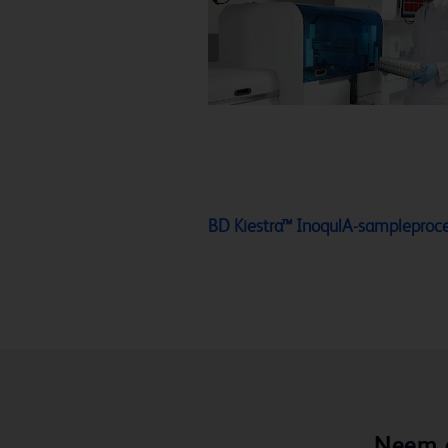
BD Kiestra™ InoqulA-sampleproc
Neem c