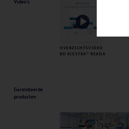
Video's
Play
OVERZICHTSVIDEO
BD KIESTRA™ READA
Video
Gerelateerde
producten