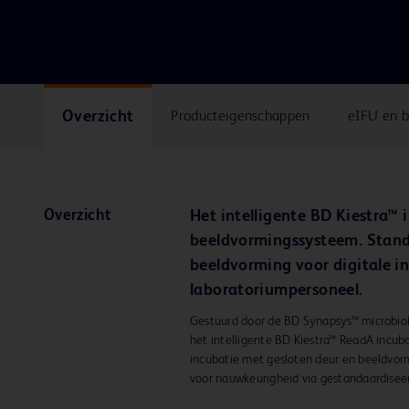
Overzicht
Producteigenschappen
eIFU en 
Overzicht
Het intelligente BD Kiestra™ 
beeldvormingssysteem. Stand
beeldvorming voor digitale in
laboratoriumpersoneel.
Gestuurd door de BD Synapsys™ microbiol
het intelligente BD Kiestra™ ReadA incu
incubatie met gesloten deur en beeldvor
voor nauwkeurigheid via gestandaardiseerd