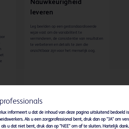
Nauwkeurigheid
leveren
Leg beelden op een gestandaardiseerde
wijze vast om de variabiliteit te
door
verminderen, de consistentie van resultaten
-
te verbeteren en details te zien die
h
onzichtbaar zijn voor het menselijk oog.
het
te
professionals
lux informeert u dat de inhoud van deze pagina uitsluitend bedoeld is
eidswerkers. Als u een zorgprofessional bent, druk dan op "JA" om ver
als u dat niet bent, druk dan op "NEE" om af te sluiten. Hartelijk dank.