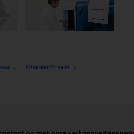
essor
BD Kiestra™ IdentifA
ontact op met onze verkoopvertegenwo