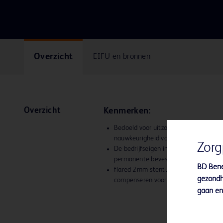
Overzicht
EIFU en bronnen
Overzicht
Kenmerken:
Bedoeld voor uitzonderlijke zichtbaar
nauwkeurigheid van stentplaatsing aan
Zorg
De bedrijfseigen ineengrijpende Puzzl
permanente bevestiging
BD Bene
flared 2mm-stentuiteinden, bedoeld 
gezondh
compenseren voor taps toelopen van 
gaan en 