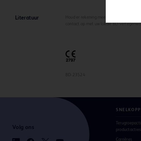
Houd er rekening mee dat niet alle produc
Literatuur
contact op met uw lokale BD-vertegenwoo
BD-23524
SNELKOPP
Terugroepacti
Volg ons
productacties
Carrières