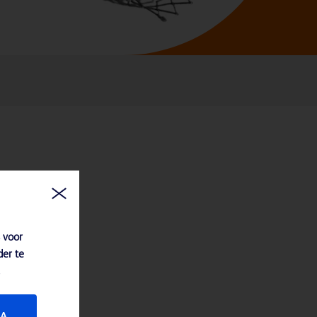
 voor
der te
JA