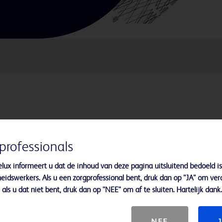
heid onder fluoroscopie, waardoor de
zienlijk wordt verbeterd
professionals
e™ tantaal markering zorgt voor
lux informeert u dat de inhoud van deze pagina uitsluitend bedoeld is
om migratie tegen te gaan en te
eidswerkers. Als u een zorgprofessional bent, druk dan op "JA" om ver
het lumen
als u dat niet bent, druk dan op "NEE" om af te sluiten. Hartelijk dank.
NEE