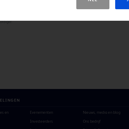
ten, diensten of functies beschikbaar zijn in uw regio. Neem
rdiger.
ELINGEN
es en
Evenementen
Nieuws, media en blog
Investeerders
Ons bedrijf