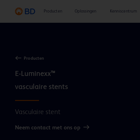
Producten
Oplossingen
Kenniscentrum
Producten
E-Luminexx™

Vasculaire stent
Neem contact met ons op