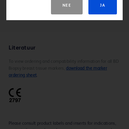
voor visualisatie van markeren tijdens
NEE
JA
echografische plaatsing.
Literatuur
To view ordering and compatibility information for all BD
Biopsy breast tissue markers,
download the marker
ordering sheet
.
Please consult product labels and inserts for indications,