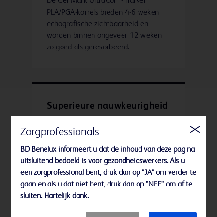
De Gel Mark UltraCor™-marker
PLA/PGA-korrels bieden 4-6 weken
echografische zichtbaarheid en
worden binnen ongeveer 12 weken
zo goed als geresorbeerd.
Superieure nauwkeurigheid
en zichtbaarheid
Zorgprofessionals
De Gel Mark UltraCor™-marker
BD Benelux informeert u dat de inhoud van deze pagina
activeert 4 korrels
uitsluitend bedoeld is voor gezondheidswerkers. Als u
polymelkzuur/polyglycolzuur
een zorgprofessional bent, druk dan op "JA" om verder te
(PLA/PGA) en één radiopake marker
gaan en als u dat niet bent, druk dan op "NEE" om af te
in de distale positie. Deze rigide
sluiten. Hartelijk dank.
naaldapplicator is voorzien van een
14G-naald met een afgeschuinde tip