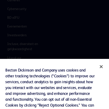
Carrières
Cybersecurity
BD eIFU
Evenementen
Investeerders
Inclusie, diversiteit en
gelijkwaardigheid
Literatuur
Nieuws, media en blog
Becton Dickinson and Company uses cookies and
Ons bedrijf
other tracking technologies (“Cookies”) to improve our
services, conduct analytics to gain insights about how
Ethics & Compliance
you interact with our websites and services, evaluate
Ondersteuning
and improve advertising, and enhance performance
and functionality. You can opt out of all non-Essential
Cookies by clicking “Reject Optional Cookies.” You can