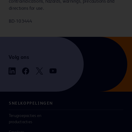
contraindications, hazards, warnings, precautions and
directions for use.
BD-103444
Volg ons
SNELKOPPELINGEN
Terugroepacties en
productacties