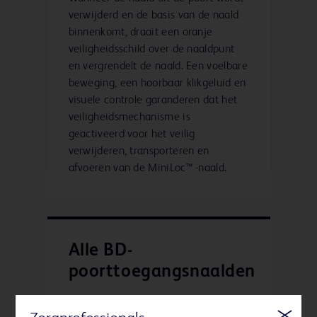
verwijderd en de basis van de naald
binnenkomt, draait een oranje
veiligheidsschild over de naaldpunt
en vergrendelt de naald. Een voelbare
beweging, een hoorbaar klikgeluid en
visuele controle garanderen dat het
veiligheidsmechanisme is
geactiveerd voor het veilig
verwijderen, transporteren en
afvoeren van de MiniLoc™ -naald.
Alle BD-
poorttoegangsnaalden