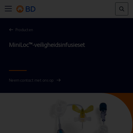
Producten
MiniLoc™-veiligheidsinfusieset

Neem contact met ons op