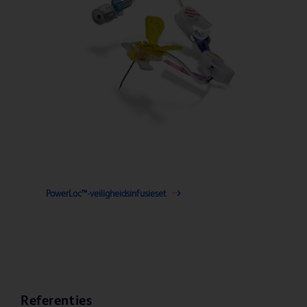
PowerLoc™-veiligheidsinfusieset
Referenties