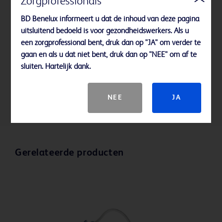
Zorgprofessionals
Zijn niet-borend
om
beschadiging van het septum te
BD Benelux informeert u dat de inhoud van deze pagina
minimaliseren
uitsluitend bedoeld is voor gezondheidswerkers. Als u
Bieden een "Y"-
een zorgprofessional bent, druk dan op "JA" om verder te
locatieplaats
voor secundaire
gaan en als u dat niet bent, druk dan op "NEE" om af te
toegang
sluiten. Hartelijk dank.
Zijn verkrijgbaar in
diverse
lengtes en Gauge-maten
NEE
JA
Gerelateerde producten