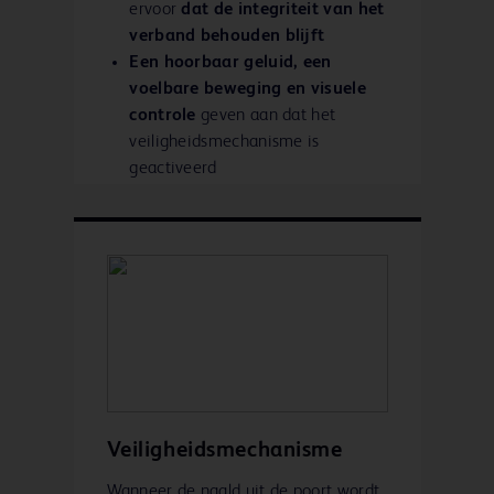
ervoor
dat de integriteit van het
verband behouden blijft
Een hoorbaar geluid, een
voelbare beweging en visuele
controle
geven aan dat het
veiligheidsmechanisme is
geactiveerd
Kan worden aangepast aan
poort met dubbel lumen
voor
gelijktijdige infusies
Veiligheidsmechanisme dekt
naaldpunt af om
het gevaar van
letsel en blootstelling aan in
het bloed aanwezige
pathogenen te verminderen
Veiligheidsmechanisme
Wanneer de naald uit de poort wordt