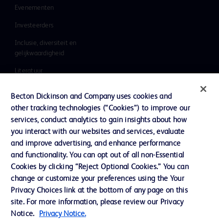
Evenementen
Investeerders
Inclusie, diversiteit en
gelijkwaardigheid
Literatuur
Nieuws, media en blog
Becton Dickinson and Company uses cookies and
Ons bedrijf
other tracking technologies (“Cookies”) to improve our
services, conduct analytics to gain insights about how
Ethics & Compliance
you interact with our websites and services, evaluate
Ondersteuning
and improve advertising, and enhance performance
and functionality. You can opt out of all non-Essential
Cookies by clicking “Reject Optional Cookies.” You can
change or customize your preferences using the Your
Contact met ons opnemen
Privacy Choices link at the bottom of any page on this
Cookievoorkeuren
site. For more information, please review our Privacy
Notice.
Privacy Notice.
Privacybeleid