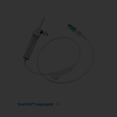
SmartSite™ toegangszak