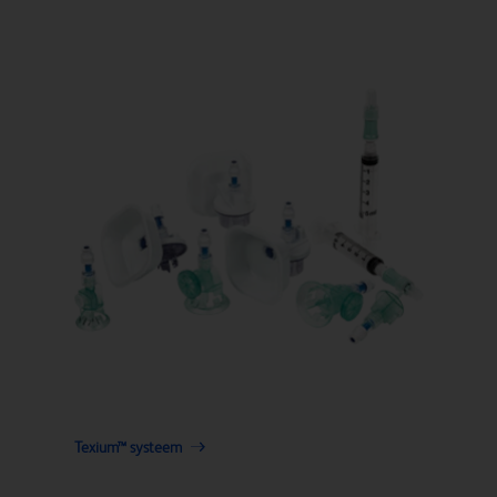
Texium™ systeem