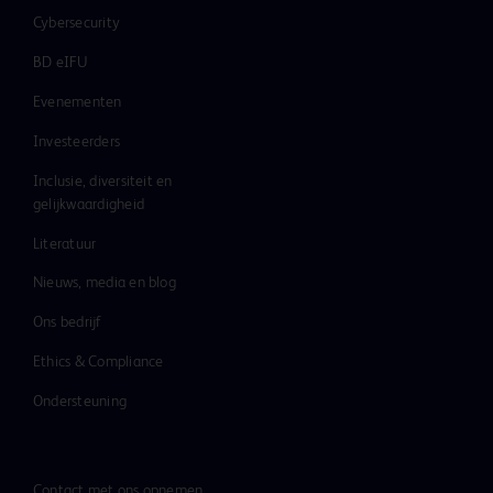
Cybersecurity
BD eIFU
Evenementen
Investeerders
Inclusie, diversiteit en
gelijkwaardigheid
Literatuur
Nieuws, media en blog
Ons bedrijf
Ethics & Compliance
Ondersteuning
Contact met ons opnemen