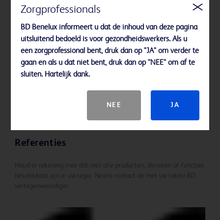
Zorgprofessionals
BD Benelux informeert u dat de inhoud van deze pagina
uitsluitend bedoeld is voor gezondheidswerkers. Als u
een zorgprofessional bent, druk dan op "JA" om verder te
gaan en als u dat niet bent, druk dan op "NEE" om af te
sluiten. Hartelijk dank.
StatLock™ CV Plus-fixatiepleister
NEE
JA
Referenties
Houd er rekening mee dat niet alle producten, diensten of functies
beschikbaar zijn in uw regio. Neem contact op met uw lokale BD
vertegenwoordiger.