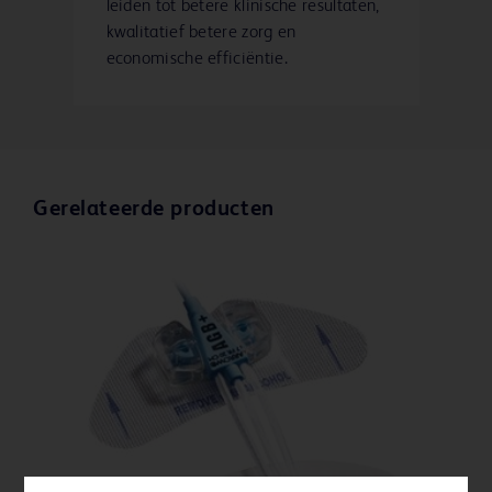
leiden tot betere klinische resultaten,
kwalitatief betere zorg en
economische efficiëntie.
Gerelateerde producten