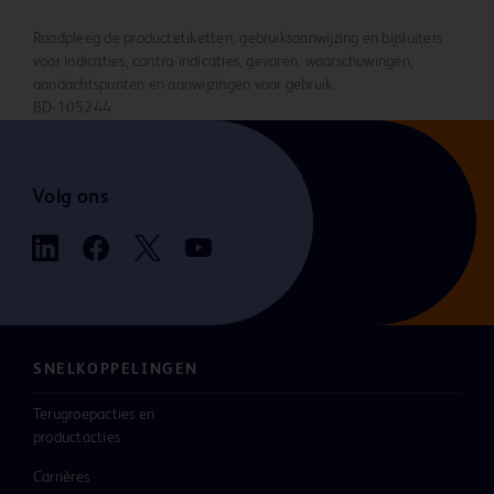
Raadpleeg de productetiketten, gebruiksaanwijzing en bijsluiters
voor indicaties, contra-indicaties, gevaren, waarschuwingen,
aandachtspunten en aanwijzingen voor gebruik.
BD-105244
Volg ons
SNELKOPPELINGEN
Terugroepacties en
productacties
Carrières